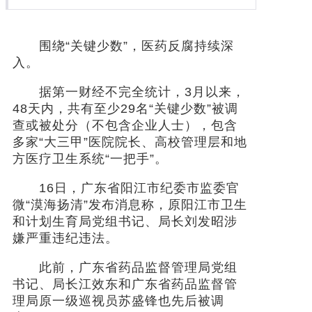
社会
围绕“关键少数”，医药反腐持续深
入。
时尚
据第一财经不完全统计，3月以来，
文化
48天内，共有至少29名“关键少数”被调
查或被处分（不包含企业人士），包含
旅游
多家“大三甲”医院院长、高校管理层和地
方医疗卫生系统“一把手”。
健康
16日，广东省阳江市纪委市监委官
娱乐
微“漠海扬清”发布消息称，原阳江市卫生
和计划生育局党组书记、局长刘发昭涉
嫌严重违纪违法。
此前，广东省药品监督管理局党组
书记、局长江效东和广东省药品监督管
理局原一级巡视员苏盛锋也先后被调