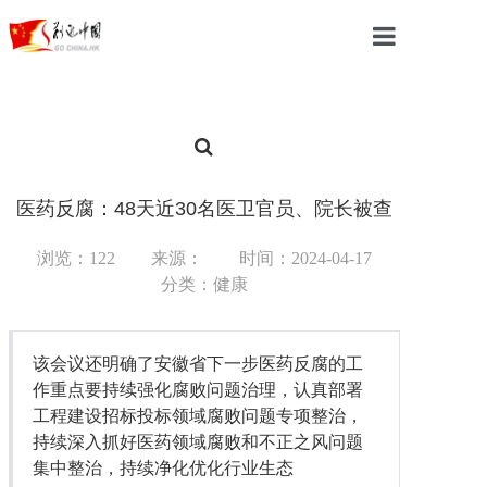
首页
中国
国际
医药反腐：48天近30名医卫官员、院长被查
军事
浏览：122
来源：
时间：2024-04-17
分类：健康
财经
教育
该会议还明确了安徽省下一步医药反腐的工
体育
作重点要持续强化腐败问题治理，认真部署
工程建设招标投标领域腐败问题专项整治，
科技
持续深入抓好医药领域腐败和不正之风问题
集中整治，持续净化优化行业生态
汽车