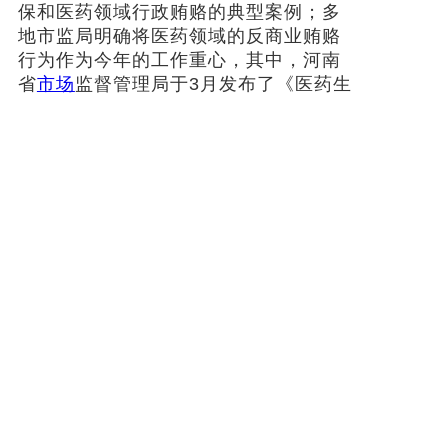
保和医药领域行政贿赂的典型案例；多
地市监局明确将医药领域的反商业贿赂
行为作为今年的工作重心，其中，河南
省
市场
监督管理局于3月发布了《医药生
产经营企业防范商业贿赂行政指引》。
“涉及医保基金使用的有关问题”是本
轮医药反腐工作集中整治的六大重点内
容之一。根据国家医保局、国家卫健委
等6部门16日印发的《关于开展医保基金
违法违规问题专项整治工作的通知》，
对欺诈骗保等违法犯罪行为，始终保持
高压态势；深入开展自查自纠，国家医
保局将制定下发骨科、血透、心内、检
查、检验、康复理疗等重点领域问题清
单，各地要督促引导定点医药机构对照
开展自查自纠。