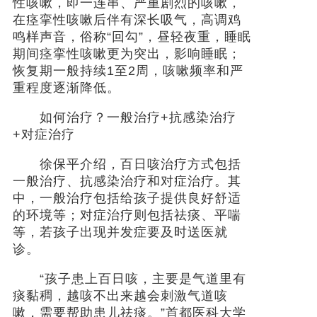
性咳嗽，即一连串、严重剧烈的咳嗽，
在痉挛性咳嗽后伴有深长吸气，高调鸡
鸣样声音，俗称“回勾”，昼轻夜重，睡眠
期间痉挛性咳嗽更为突出，影响睡眠；
恢复期一般持续1至2周，咳嗽频率和严
重程度逐渐降低。
如何治疗？一般治疗+抗感染治疗
+对症治疗
徐保平介绍，百日咳治疗方式包括
一般治疗、抗感染治疗和对症治疗。其
中，一般治疗包括给孩子提供良好舒适
的环境等；对症治疗则包括祛痰、平喘
等，若孩子出现并发症要及时送医就
诊。
“孩子患上百日咳，主要是气道里有
痰黏稠，越咳不出来越会刺激气道咳
嗽，需要帮助患儿祛痰。”首都医科大学