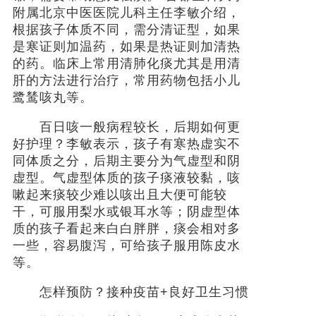
附属北京中医医院儿科主任李敏介绍，
根据孩子体质不同，需分清证型，如果
是寒证则加温药，如果是热证则加清热
的药。临床上常用清肺化痰尤其是用清
肝的方法进行治疗，常用药物包括小儿
鹭鸶咳丸等。
百日咳一般病程较长，后期如何更
好护理？李敏表示，孩子有寒热虚实不
同体质之分，后期主要分为气虚型和阴
虚型。气虚型体质的孩子痰液较黏，咳
嗽起来痰较少难以咳出且大便可能较
干，可服用梨水或银耳水等；阴虚型体
质的孩子看起来白白胖胖，痰会相对多
一些，容易腹泻，可给孩子服用陈皮水
等。
怎样预防？接种疫苗+良好卫生习惯