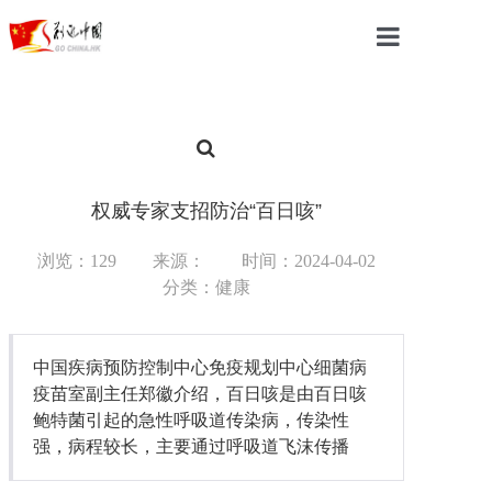
首页
中国
国际
权威专家支招防治“百日咳”
军事
浏览：129
来源：
时间：2024-04-02
分类：健康
财经
教育
中国疾病预防控制中心免疫规划中心细菌病
体育
疫苗室副主任郑徽介绍，百日咳是由百日咳
鲍特菌引起的急性呼吸道传染病，传染性
科技
强，病程较长，主要通过呼吸道飞沫传播
汽车