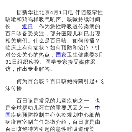
据新华社北京4月1日电 伴随痉挛性
社会
咳嗽和鸡鸣样吸气吼声、咳嗽持续时间
长……
近日
，作为急性呼吸道传染病的
时尚
百日咳备受关注，部分医院儿科已出现
相关病例。什么是百日咳、如何传播？
文化
临床上有何症状？如何预防和治疗？针
旅游
对公众关心的热点，
国家
卫生健康委3月
31日组织疾控、医学专家接受媒体采
健康
访，作出专业解答。
何为百合咳？百日咳鲍特菌引起+飞
娱乐
沫传播
百日咳是常见的儿童疾病之一，也
是全球婴幼儿死亡的重要原因之一。
中
国
疾病预防控制中心免疫规划中心细菌
病疫苗室副主任郑徽介绍，百日咳是由
百日咳鲍特菌引起的急性呼吸道传染