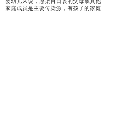
婴幼儿来说，感染百日咳的父母或其他
家庭成员是主要传染源，有孩子的家庭
要加强防护。
专家建议，在日常生活中，公众要
保持良好的个人卫生习惯，勤洗手，咳
嗽或打喷嚏时遮掩口鼻；注意劳逸结
合，合理作息，适当参加体育锻炼，增
强自身抵抗力；在照顾婴幼儿时，成人
出现咳嗽等症状时，应及时佩戴口罩，
加强手卫生，避免传染给孩子。
上一篇: 中国经济第一城，正在打破“天花板”
下一篇: 352名缅北电诈嫌疑人移交中方