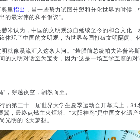
菲奥里
指出
，当一些势力试图分裂和分化世界的时候，
出的最宏伟的和平倡议”。
赫米认为，中国的文明观源自延续至今的和合文化，
议体现了中国的文明观，为世界各国打破文明隔阂、
明就像溪流汇入这条大河。”希腊前总统帕夫洛普洛斯
间的文明对话至为宝贵，因为“这是一场互学互鉴的对话
。
鸟”，穿越夜空，翩然而至。
举行的第三十一届世界大学生夏季运动会开幕式上，31
烂展翼，最终点燃主火炬塔。“太阳神鸟”是中国文化遗
尚光明的飞天梦想。