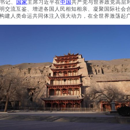
总书记、
国家
主席习近平在
中国
共产党与世界政党高层
明交流互鉴、增进各国人民相知相亲、凝聚国际社会
构建人类命运共同体注入强大动力，在全世界激荡起