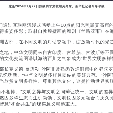
这是2024年1月22日拍摄的甘肃敦煌莫高窟。新华社记者马希平摄
通过互联网沉浸式感受上午10点的阳光照耀莫高窟
得多姿多彩；取材自敦煌壁画的舞剧《丝路花雨》在
古郡，在不同文明的对话交融中，绽放新时代的光
地，中华文明同来自古印度、古希腊、古波斯等不同
的文化交流图谱以海纳百川之气象成为“世界文明多样性
长赛义德·贾迈勒·沙阿非常熟悉敦煌洞窟中的犍陀罗
历记忆犹新。“中华文明是多样且团结的美好典范。”沙
当欣赏文明多样性、尊重其他文化，这是推动世界实
不相悖。”文明之异与文明之同辩证统一。文明的差异
然因多样生态而生机勃勃，文明也因多元融合而历久
智慧“和合共生”的现实意义就越重大。