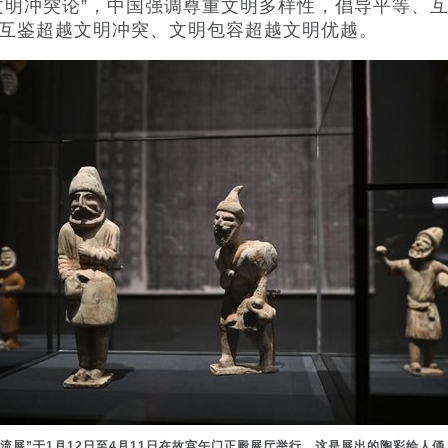
明冲突论”，中国强调尊重文明多样性，倡导平等、互
互鉴超越文明冲突、文明包容超越文明优越。
流展”于1月12日至4月11日在故宫午门正殿展厅举行。这是展出的陶彩绘人俑