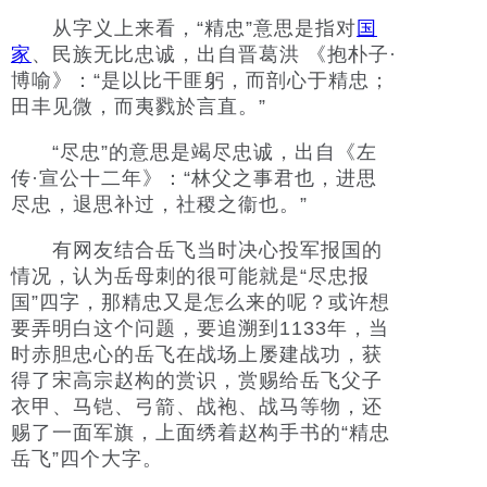
从字义上来看，“精忠”意思是指对
国
家
、民族无比忠诚，出自晋葛洪 《抱朴子·
博喻》：“是以比干匪躬，而剖心于精忠；
田丰见微，而夷戮於言直。”
“尽忠”的意思是竭尽忠诚，出自《左
传·宣公十二年》：“林父之事君也，进思
尽忠，退思补过，社稷之衞也。”
有网友结合岳飞当时决心投军报国的
情况，认为岳母刺的很可能就是“尽忠报
国”四字，那精忠又是怎么来的呢？或许想
要弄明白这个问题，要追溯到1133年，当
时赤胆忠心的岳飞在战场上屡建战功，获
得了宋高宗赵构的赏识，赏赐给岳飞父子
衣甲、马铠、弓箭、战袍、战马等物，还
赐了一面军旗，上面绣着赵构手书的“精忠
岳飞”四个大字。