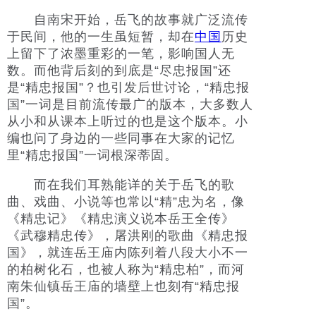
自南宋开始，岳飞的故事就广泛流传
于民间，他的一生虽短暂，却在
中国
历史
上留下了浓墨重彩的一笔，影响国人无
数。而他背后刻的到底是“尽忠报国”还
是“精忠报国”？也引发后世讨论，“精忠报
国”一词是目前流传最广的版本，大多数人
从小和从课本上听过的也是这个版本。小
编也问了身边的一些同事在大家的记忆
里“精忠报国”一词根深蒂固。
而在我们耳熟能详的关于岳飞的歌
曲、戏曲、小说等也常以“精”忠为名，像
《精忠记》《精忠演义说本岳王全传》
《武穆精忠传》，屠洪刚的歌曲《精忠报
国》，就连岳王庙内陈列着八段大小不一
的柏树化石，也被人称为“精忠柏”，而河
南朱仙镇岳王庙的墙壁上也刻有“精忠报
国”。