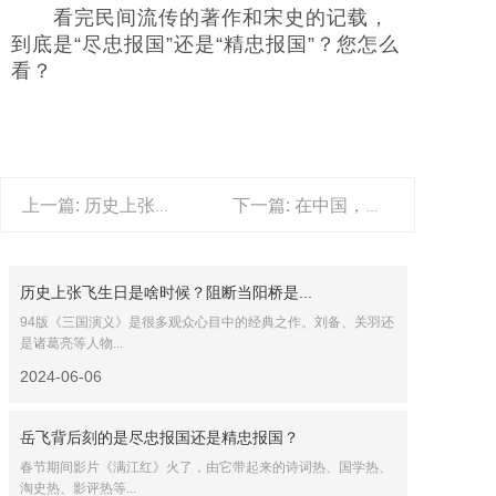
看完民间流传的著作和宋史的记载，
到底是“尽忠报国”还是“精忠报国”？您怎么
看？
上一篇: 历史上张飞生日是啥时候？阻断当阳桥是真的吗？
下一篇: 在中国，前朝的历史为何是后人写？后人为何写前朝史？
历史上张飞生日是啥时候？阻断当阳桥是...
94版《三国演义》是很多观众心目中的经典之作。刘备、关羽还
是诸葛亮等人物...
2024-06-06
岳飞背后刻的是尽忠报国还是精忠报国？
春节期间影片《满江红》火了，由它带起来的诗词热、国学热、
淘史热、影评热等...