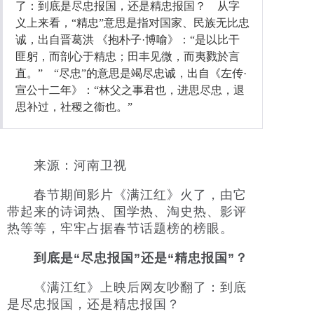
了：到底是尽忠报国，还是精忠报国？ 从字
义上来看，“精忠”意思是指对国家、民族无比忠
社会
诚，出自晋葛洪 《抱朴子·博喻》：“是以比干
匪躬，而剖心于精忠；田丰见微，而夷戮於言
时尚
直。” “尽忠”的意思是竭尽忠诚，出自《左传·
宣公十二年》：“林父之事君也，进思尽忠，退
文化
思补过，社稷之衞也。”
旅游
健康
来源：河南卫视
娱乐
春节期间影片《满江红》火了，由它
带起来的诗词热、国学热、淘史热、影评
热等等，牢牢占据春节话题榜的榜眼。
到底是“尽忠报国”还是“精忠报国”？
《满江红》上映后网友吵翻了：到底
是尽忠报国，还是精忠报国？