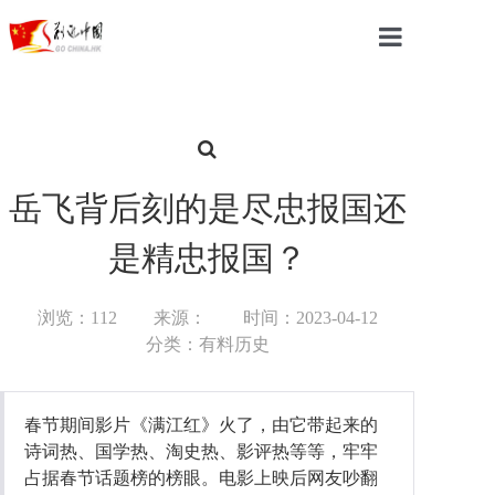
首页
中国
国际
岳飞背后刻的是尽忠报国还
军事
是精忠报国？
财经
浏览：112
来源：
时间：2023-04-12
教育
分类：有料历史
体育
春节期间影片《满江红》火了，由它带起来的
科技
诗词热、国学热、淘史热、影评热等等，牢牢
占据春节话题榜的榜眼。电影上映后网友吵翻
汽车