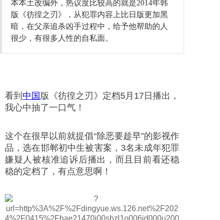
本本土改编外，热议度比较高的就是2014年韩
版《彷徨之刃》，从犯罪内容上比日版更加黑
社会
暗，在父亲追杀凶手过程中，给予他帮助的人
很少，有很多人性的自私面。
时尚
文化
旅游
看到
中国
版《彷徨之刃》定档5月17日播出，
我心中抽了一口气！
健康
娱乐
这个在很早以前就提倡“除恶要趁早”的影视作
品，选在邯郸初中生被害案，3名未成年犯罪
嫌疑人被核准追诉后播出，而且目前看还稳
稳的定档了，有点意思啊！