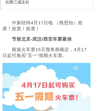
比降三成左右
社会
中新经纬4月17日电 （熊思怡）抢
时尚
票！抢票！抢票！
文化
节前北京-武汉/西安车票紧俏
旅游
根据火车票15天预售期规定，4月17
日起可购买“五一”假期火车票。
健康
娱乐