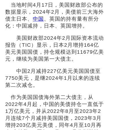
当地时间4月17日，美国财政部公布的
数据显示，2024年2月，美债前三大海外
社会
债主日本、
中国
、英国的持有量有所分
化：中国减持，日本、英国增持。
时尚
美国财政部2024年2月国际资本流动
文化
报告（TIC）显示，日本2月增持164亿
美元美国国债，持仓规模达到11679亿美
旅游
元，继续为美国第一大债主。
健康
中国2月减持227亿美元美国国债至
7750美元，是继2024年1月以来的连续
娱乐
第二次减仓。
作为美国国债海外第二大债主，从
2022年4月起，中国的美债持仓一直低于
1万亿美元，并从2022年8月至2023年2
月连续7个月减持美国国债，2023年3月
增持203亿美元美债，同年4月至10月再