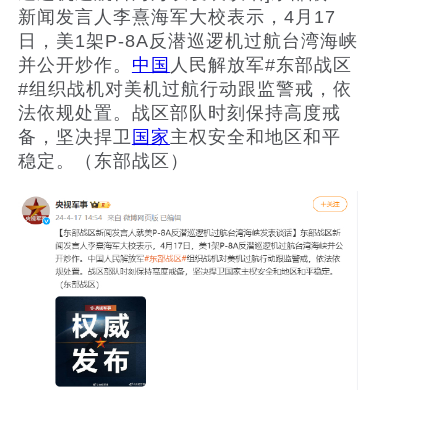
新闻发言人李熹海军大校表示，4月17
日，美1架P-8A反潜巡逻机过航台湾海峡
社会
并公开炒作。
中国
人民解放军#东部战区
#组织战机对美机过航行动跟监警戒，依
时尚
法依规处置。战区部队时刻保持高度戒
备，坚决捍卫
国家
主权安全和地区和平
文化
稳定。（东部战区）
旅游
健康
娱乐