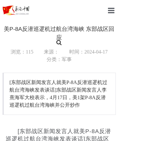
首页
美P-8A反潜巡逻机过航台湾海峡 东部战区回
应
中国
浏览：115
来源：
时间：2024-04-17
国际
分类：军事
军事
[东部战区新闻发言人就美P-8A反潜巡逻机过
财经
航台湾海峡发表谈话]东部战区新闻发言人李
教育
熹海军大校表示，4月17日，美1架P-8A反潜
巡逻机过航台湾海峡并公开炒作
体育
科技
[东部战区新闻发言人就美P-8A反潜
巡逻机过航台湾海峡发表谈话]东部战区
汽车