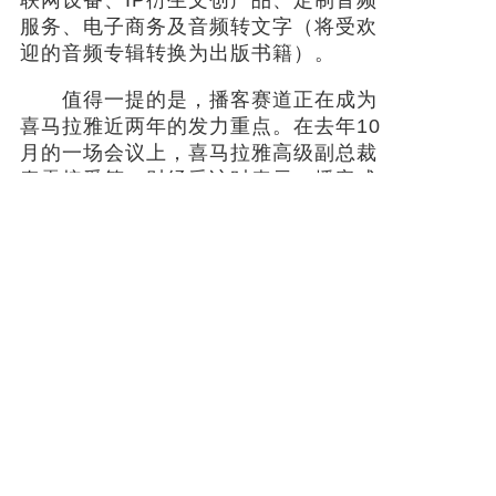
联网设备、IP衍生文创产品、定制音频
服务、电子商务及音频转文字（将受欢
迎的音频专辑转换为出版书籍）。
值得一提的是，播客赛道正在成为
喜马拉雅近两年的发力重点。在去年10
月的一场会议上，喜马拉雅高级副总裁
秦雷接受第一财经采访时表示，播客成
为公司增长最快的一个赛道。
“去年我们还不能说播客是第二大赛
道，但今年播客已经是继有声故事后的
最大赛道了，”秦雷表示，喜马拉雅目前
播客单日播放用户近600万，“我们相信
三年后播客会成为喜马拉雅第一大赛
道。”
站在投资人的角度，高樟资本创始
人范卫锋认为，播客将会给喜马拉雅带
来年轻化的用户，同时也是一个增长