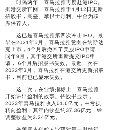
时隔两年，喜马拉雅再度赴港IPO。
据港交所官网，喜马拉雅于4月12日更新
社会
招股书，高盛、摩根士丹利、中金为联
席保荐人。
时尚
这已是喜马拉雅第四次冲击IPO。最
文化
早在2021年5月，喜马拉雅意图在纳斯达
克上市，4个月后撤回了美股IPO申请；
旅游
同年9月，其于港交所重新提交IPO申
请， 6个月后招股书失效。最近一次在
健康
2022年3月，喜马拉雅在港交所更新招股
书，目前也已显示失效。
娱乐
这一次，在业绩指标上，喜马拉雅
开始讲出盈利的故事。招股书显示，
2023年喜马拉雅收入61.6亿元，由亏损
转向盈利，其年内收益约37.36亿元，经
调整收益为2.24亿元。
香颂资本创始人沈萌对第一财经记