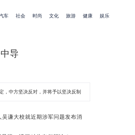
汽车
社会
时尚
文化
旅游
健康
娱乐
署中导
定，中方坚决反对，并将予以坚决反制
人吴谦大校就近期涉军问题发布消