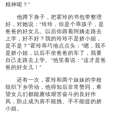
精神呢？”
他蹲下身子，把霍玲的书包带整理
好，对她说：“玲玲，你是个乖孩子，是
爸爸的好女儿。以后你跟着阿姨走路去
上学，好不好？我的玲玲不是娇小姐，
是不是？”霍玲乖巧地点点头：“嗯，我不
是娇小姐，以后不坐爸爸的车了，我要
自己走路去上学。”他笑着说：“这才是爸
爸的好女儿！”
还有一次，霍玲和两个妹妹的学校
组织下乡劳动，他得知后非常赞同，希
望女儿们都能赓续艰苦奋斗的良好作
风，防止成为肩不能挑、手不能提的娇
小姐。
1981年5月，他在山西省地市团委、
大学团委书记会议上
指出
：“希望广大青