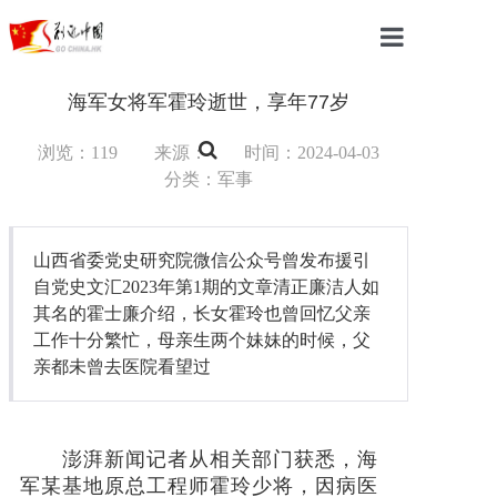
首页
海军女将军霍玲逝世，享年77岁
中国
浏览：119
来源：
时间：2024-04-03
分类：军事
国际
军事
山西省委党史研究院微信公众号曾发布援引
自党史文汇2023年第1期的文章清正廉洁人如
财经
其名的霍士廉介绍，长女霍玲也曾回忆父亲
工作十分繁忙，母亲生两个妹妹的时候，父
教育
亲都未曾去医院看望过
体育
科技
澎湃新闻记者从相关部门获悉，海
军某基地原总工程师霍玲少将，因病医
汽车