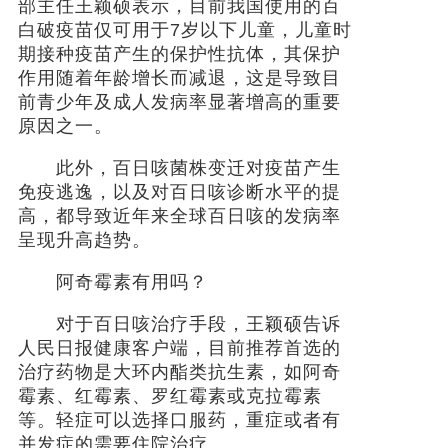
部主任王颖硕表示，目前我国使用的百
白破疫苗仅可用于7岁以下儿童，儿童时
期接种疫苗产生的保护性抗体，
其保护
作用随着年龄增长而减退
，这是导致目
前青少年及成人发病率显著增高的重要
原因之一。
此外，百日咳菌株变迁对疫苗产生
免疫逃逸，以及对百日咳诊断水平的提
高，都导致近年来全球百日咳的发病率
呈现升高趋势。
阿奇霉素有用吗？
对于百日咳治疗手段，王颖硕告诉
人民日报健康客户端，目前推荐首选的
治疗药物是大环内酯类抗生素，如阿奇
霉素、红霉素、罗红霉素或克拉霉素
等。轻症可以选择口服药，重症或者有
并发症的需要住院治疗。