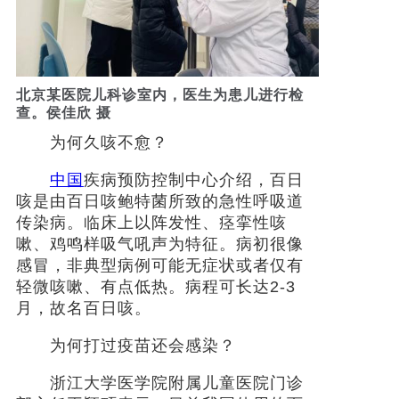
北京某医院儿科诊室内，医生为患儿进行检
查。侯佳欣 摄
为何久咳不愈？
中国
疾病预防控制中心介绍，百日
咳是由百日咳鲍特菌所致的急性呼吸道
传染病。临床上以阵发性、痉挛性咳
嗽、鸡鸣样吸气吼声为特征。病初很像
感冒，非典型病例可能无症状或者仅有
轻微咳嗽、有点低热。病程可长达2-3
月，故名百日咳。
为何打过疫苗还会感染？
浙江大学医学院附属儿童医院门诊