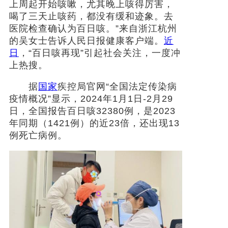
上周起开始咳嗽，尤其晚上咳得厉害，
喝了三天止咳药，都没有缓和迹象。去
社会
医院检查确认为百日咳。”来自浙江杭州
的吴女士告诉人民日报健康客户端。
近
时尚
日
，“百日咳再现”引起社会关注，一度冲
上热搜。
文化
据
国家
疾控局官网“全国法定传染病
旅游
疫情概况”显示，2024年1月1日-2月29
日，全国报告百日咳32380例，是2023
健康
年同期（1421例）的近23倍，还出现13
例死亡病例。
娱乐