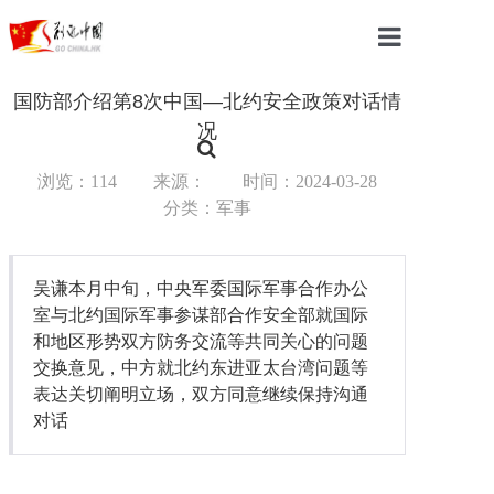
首页
国防部介绍第8次中国—北约安全政策对话情
况
中国
浏览：114
来源：
时间：2024-03-28
国际
分类：军事
军事
吴谦本月中旬，中央军委国际军事合作办公
财经
室与北约国际军事参谋部合作安全部就国际
教育
和地区形势双方防务交流等共同关心的问题
交换意见，中方就北约东进亚太台湾问题等
体育
表达关切阐明立场，双方同意继续保持沟通
对话
科技
汽车