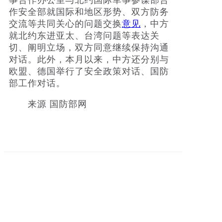
作安全部就国际和地区形势、双方防务
交流等共同关心的问题交换
意见
，中方
就北约东进亚太、台湾问题等表达关
切、阐明立场，双方同意继续保持沟通
对话。此外，本月以来，中方还分别与
欧盟、德国举行了安全政策对话、国防
部工作对话。
来源 国防部网
上一篇: 北京取消“离婚限购”政策，对楼市有何影响？
下一篇: 恒大汽车：2023年净亏损119.95亿元，同比减亏56.64%
Copyright 2016 | 前进中国新闻网版权所有