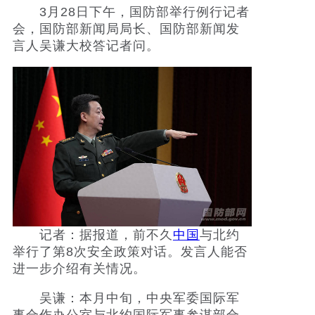
3月28日下午，国防部举行例行记者
会，国防部新闻局局长、国防部新闻发
社会
言人吴谦大校答记者问。
时尚
文化
旅游
健康
娱乐
记者：据报道，前不久
中国
与北约
举行了第8次安全政策对话。发言人能否
进一步介绍有关情况。
吴谦：本月中旬，中央军委国际军
事合作办公室与北约国际军事参谋部合