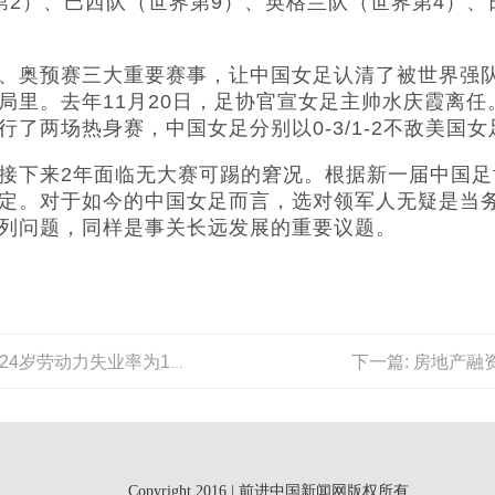
第2）、巴西队（世界第9）、英格兰队（世界第4）、
。
奥预赛三大重要赛事，让中国女足认清了被世界强队
局里。去年11月20日，足协官宣女足主帅水庆霞离任
了两场热身赛，中国女足分别以0-3/1-2不敌美国女
下来2年面临无大赛可踢的窘况。根据新一届中国足
定。对于如今的中国女足而言，选对领军人无疑是当
列问题，同样是事关长远发展的重要议题。
下一篇: 房地产融
上一篇: 2月全国城镇不含在校生的16—24岁劳动力失业率为15.3%
Copyright 2016 | 前进中国新闻网版权所有