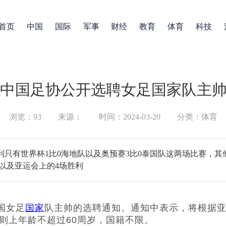
首页
中国
国际
军事
财经
教育
体育
科技
中国足协公开选聘女足国家队主
浏览：93
来源：
时间：2024-03-20
分类：体育
利只有世界杯1比0海地队以及奥预赛3比0泰国队这两场比赛，
以及亚运会上的4场胜利
国女足
国家
队主帅的选聘通知。通知中表示，将根据
则上年龄不超过60周岁，国籍不限。