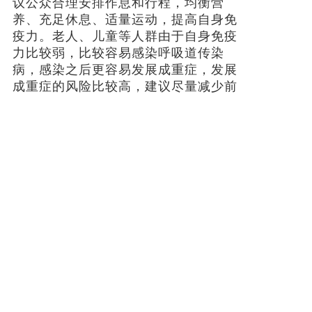
议公众合理安排作息和行程，均衡营
养、充足休息、适量运动，提高自身免
疫力。老人、儿童等人群由于自身免疫
力比较弱，比较容易感染呼吸道传染
病，感染之后更容易发展成重症，发展
成重症的风险比较高，建议尽量减少前
往人员比较密集的场所，如确需前往，
应科学佩戴口罩。同时，建议积极接种
新冠、流感、肺炎球菌疫苗，以减少感
染和重症的风险。
来源 人民日报
上一篇: 全国首批城中村改造专项借款落地广州
下一篇: 降准正式落地，1万亿资金来了！股债房市咋走