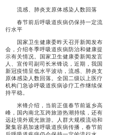
流感、肺炎支原体感染人数回落
社会
春节前后呼吸道疾病仍保持一定流
时尚
行水平
文化
国家卫生健康委昨天召开新闻发布
会，介绍冬季呼吸道疾病防治和健康提
旅游
示有关情况。国家卫生健康委新闻发言
人、宣传司副司长米锋说，近期，我国
健康
新冠疫情呈低水平波动，流感、肺炎支
原体感染人数回落。全国二级以上医疗
娱乐
机构门急诊呼吸道疾病诊疗工作继续保
持平稳。
米锋介绍，当前正值春节前返乡高
峰，国内南北互跨旅游热潮持续，还有
远赴境外观光旅游。人群大规模流动和
聚集容易加速呼吸道疾病传播，春节前
后呼吸道疾病仍会保持一定的流行水